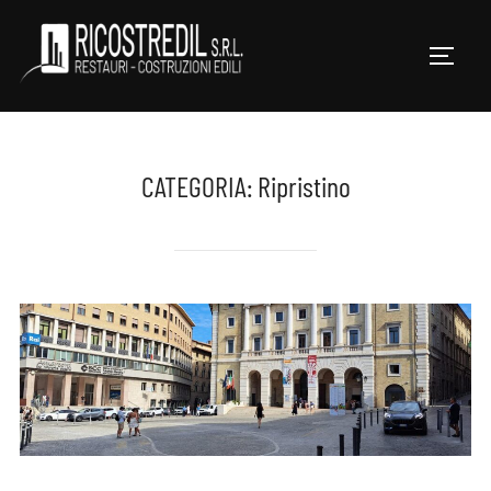
Salta
al
APRI/
contenuto
CATEGORIA:
Ripristino