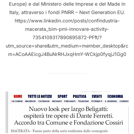
Europe) e dal Ministero delle Imprese e del Made in
Italy, attraverso i fondi PNRR – Next Generation EU.
https://www.linkedin.com/posts/confindustria-
macerata_bim-pmi-innovare-activity-
7354109317890895872-PFft/?
utm_source=share&utm_medium=member_desktop&rc
m=ACoAAEicgJ4BuNrRHJxqHmY-WCkjp0fyqjJ1Gg0