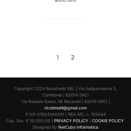
anno.html
Paginazione
1
2
degli
articoli
Copyright 2024 Ricostredil SRL | Via Indipendenza 3,
Corridonia | 62014 (MC)
Via Nazario Sauro, 58 Recanati | 62019 (MC) |
ricostredil@gmail.com
P.IVA 01924340431 | REA MC. n. 193044
Cop. Soc. € 50.000,00 |
PRIVACY POLICY
|
COOKIE POLICY
Designed By
NetCubo Informatica