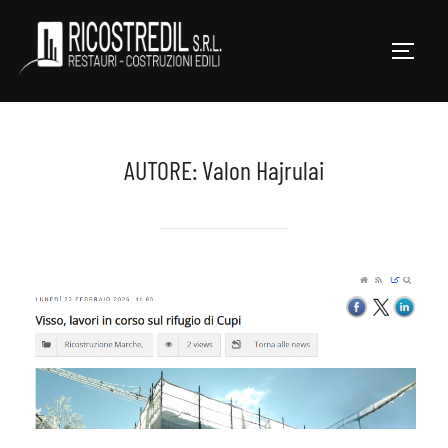
Salta
al
APRI/
contenuto
AUTORE:
Valon Hajrulai